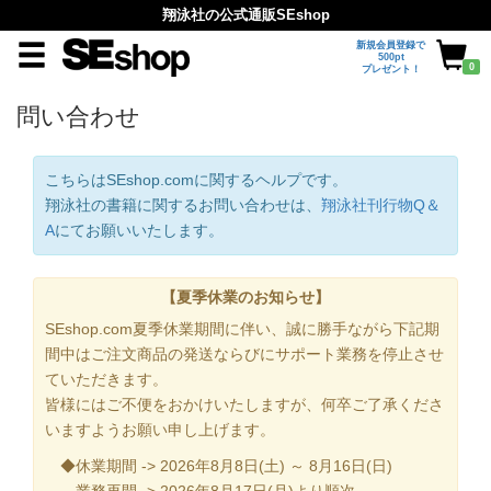
翔泳社の公式通販SEshop
新規会員登録で
500pt
0
プレゼント！
問い合わせ
こちらはSEshop.comに関するヘルプです。
翔泳社の書籍に関するお問い合わせは、
翔泳社刊行物Q＆
A
にてお願いいたします。
【夏季休業のお知らせ】
SEshop.com夏季休業期間に伴い、誠に勝手ながら下記期
間中はご注文商品の発送ならびにサポート業務を停止させ
ていただきます。
皆様にはご不便をおかけいたしますが、何卒ご了承くださ
いますようお願い申し上げます。
◆休業期間 -> 2026年8月8日(土) ～ 8月16日(日)
業務再開 -> 2026年8月17日(月)より順次