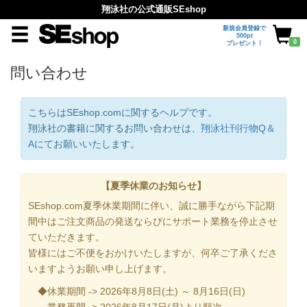
翔泳社の公式通販SEshop
新規会員登録で
500pt
0
プレゼント！
問い合わせ
こちらはSEshop.comに関するヘルプです。
翔泳社の書籍に関するお問い合わせは、
翔泳社刊行物Q＆
A
にてお願いいたします。
【夏季休業のお知らせ】
SEshop.com夏季休業期間に伴い、誠に勝手ながら下記期
間中はご注文商品の発送ならびにサポート業務を停止させ
ていただきます。
皆様にはご不便をおかけいたしますが、何卒ご了承くださ
いますようお願い申し上げます。
◆休業期間 -> 2026年8月8日(土) ～ 8月16日(日)
業務再開 -> 2026年8月17日(月)より順次