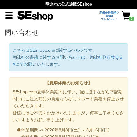
翔泳社の公式通販SEshop
新規会員登録で
500pt
0
プレゼント！
問い合わせ
こちらはSEshop.comに関するヘルプです。
翔泳社の書籍に関するお問い合わせは、
翔泳社刊行物Q＆
A
にてお願いいたします。
【夏季休業のお知らせ】
SEshop.com夏季休業期間に伴い、誠に勝手ながら下記期
間中はご注文商品の発送ならびにサポート業務を停止させ
ていただきます。
皆様にはご不便をおかけいたしますが、何卒ご了承くださ
いますようお願い申し上げます。
◆休業期間 -> 2026年8月8日(土) ～ 8月16日(日)
業務再開 -> 2026年8月17日(月)より順次