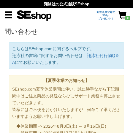
翔泳社の公式通販SEshop
新規会員登録で
500pt
0
プレゼント！
問い合わせ
こちらはSEshop.comに関するヘルプです。
翔泳社の書籍に関するお問い合わせは、
翔泳社刊行物Q＆
A
にてお願いいたします。
【夏季休業のお知らせ】
SEshop.com夏季休業期間に伴い、誠に勝手ながら下記期
間中はご注文商品の発送ならびにサポート業務を停止させ
ていただきます。
皆様にはご不便をおかけいたしますが、何卒ご了承くださ
いますようお願い申し上げます。
◆休業期間 -> 2026年8月8日(土) ～ 8月16日(日)
業務再開 -> 2026年8月17日(月)より順次