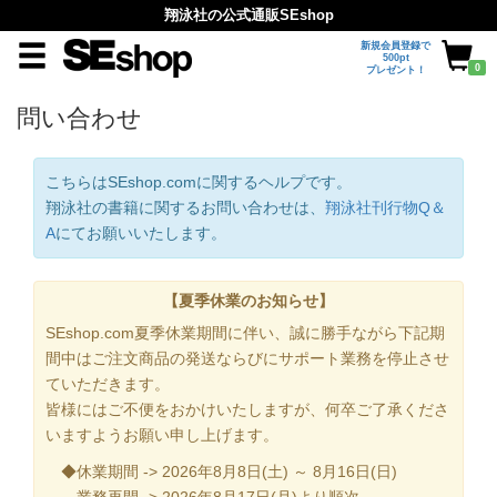
翔泳社の公式通販SEshop
新規会員登録で
500pt
0
プレゼント！
問い合わせ
こちらはSEshop.comに関するヘルプです。
翔泳社の書籍に関するお問い合わせは、
翔泳社刊行物Q＆
A
にてお願いいたします。
【夏季休業のお知らせ】
SEshop.com夏季休業期間に伴い、誠に勝手ながら下記期
間中はご注文商品の発送ならびにサポート業務を停止させ
ていただきます。
皆様にはご不便をおかけいたしますが、何卒ご了承くださ
いますようお願い申し上げます。
◆休業期間 -> 2026年8月8日(土) ～ 8月16日(日)
業務再開 -> 2026年8月17日(月)より順次