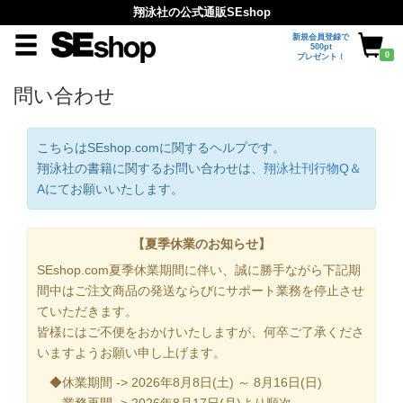
翔泳社の公式通販SEshop
新規会員登録で
500pt
0
プレゼント！
問い合わせ
こちらはSEshop.comに関するヘルプです。
翔泳社の書籍に関するお問い合わせは、
翔泳社刊行物Q＆
A
にてお願いいたします。
【夏季休業のお知らせ】
SEshop.com夏季休業期間に伴い、誠に勝手ながら下記期
間中はご注文商品の発送ならびにサポート業務を停止させ
ていただきます。
皆様にはご不便をおかけいたしますが、何卒ご了承くださ
いますようお願い申し上げます。
◆休業期間 -> 2026年8月8日(土) ～ 8月16日(日)
業務再開 -> 2026年8月17日(月)より順次