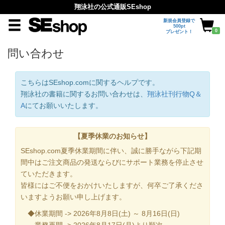
翔泳社の公式通販SEshop
新規会員登録で
500pt
0
プレゼント！
問い合わせ
こちらはSEshop.comに関するヘルプです。
翔泳社の書籍に関するお問い合わせは、
翔泳社刊行物Q＆
A
にてお願いいたします。
【夏季休業のお知らせ】
SEshop.com夏季休業期間に伴い、誠に勝手ながら下記期
間中はご注文商品の発送ならびにサポート業務を停止させ
ていただきます。
皆様にはご不便をおかけいたしますが、何卒ご了承くださ
いますようお願い申し上げます。
◆休業期間 -> 2026年8月8日(土) ～ 8月16日(日)
業務再開 -> 2026年8月17日(月)より順次