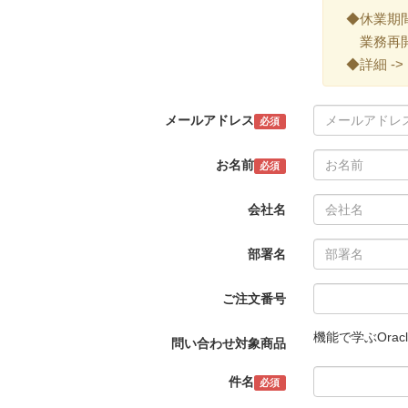
◆休業期間 ->
業務再開 -
◆詳細 ->
メールアドレス
必須
お名前
必須
会社名
部署名
ご注文番号
機能で学ぶOracl
問い合わせ対象商品
件名
必須