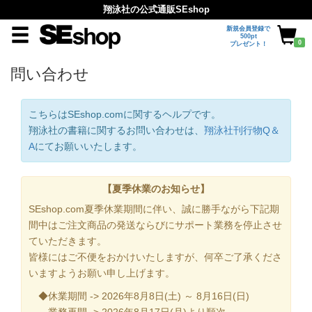
翔泳社の公式通販SEshop
新規会員登録で
500pt
0
プレゼント！
問い合わせ
こちらはSEshop.comに関するヘルプです。
翔泳社の書籍に関するお問い合わせは、
翔泳社刊行物Q＆
A
にてお願いいたします。
【夏季休業のお知らせ】
SEshop.com夏季休業期間に伴い、誠に勝手ながら下記期
間中はご注文商品の発送ならびにサポート業務を停止させ
ていただきます。
皆様にはご不便をおかけいたしますが、何卒ご了承くださ
いますようお願い申し上げます。
◆休業期間 -> 2026年8月8日(土) ～ 8月16日(日)
業務再開 -> 2026年8月17日(月)より順次