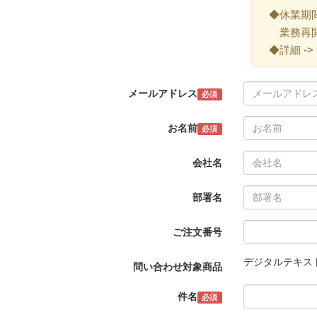
◆休業期間 ->
業務再開 -
◆詳細 ->
メールアドレス
必須
お名前
必須
会社名
部署名
ご注文番号
デジタルテキス
問い合わせ対象商品
件名
必須