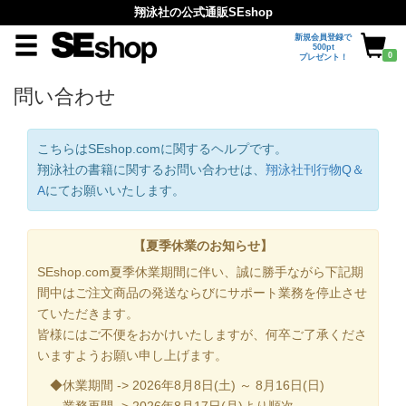
翔泳社の公式通販SEshop
新規会員登録で
500pt
0
プレゼント！
問い合わせ
こちらはSEshop.comに関するヘルプです。
翔泳社の書籍に関するお問い合わせは、
翔泳社刊行物Q＆
A
にてお願いいたします。
【夏季休業のお知らせ】
SEshop.com夏季休業期間に伴い、誠に勝手ながら下記期
間中はご注文商品の発送ならびにサポート業務を停止させ
ていただきます。
皆様にはご不便をおかけいたしますが、何卒ご了承くださ
いますようお願い申し上げます。
◆休業期間 -> 2026年8月8日(土) ～ 8月16日(日)
業務再開 -> 2026年8月17日(月)より順次