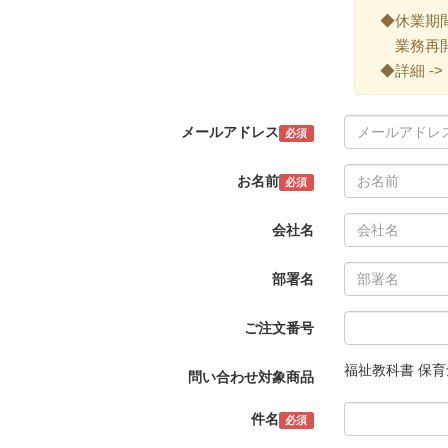
◆休業期間 ->
業務再開 -
◆詳細 ->
メールアドレス
必須
お名前
必須
会社名
部署名
ご注文番号
福祉教科書 保育
問い合わせ対象商品
件名
必須