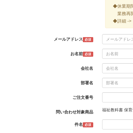
◆休業期間 ->
業務再開 -
◆詳細 ->
メールアドレス
必須
お名前
必須
会社名
部署名
ご注文番号
福祉教科書 保育
問い合わせ対象商品
件名
必須