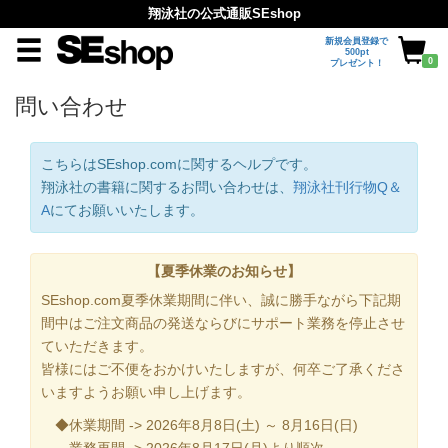
翔泳社の公式通販SEshop
新規会員登録で
500pt
0
プレゼント！
問い合わせ
こちらはSEshop.comに関するヘルプです。
翔泳社の書籍に関するお問い合わせは、
翔泳社刊行物Q＆
A
にてお願いいたします。
【夏季休業のお知らせ】
SEshop.com夏季休業期間に伴い、誠に勝手ながら下記期
間中はご注文商品の発送ならびにサポート業務を停止させ
ていただきます。
皆様にはご不便をおかけいたしますが、何卒ご了承くださ
いますようお願い申し上げます。
◆休業期間 -> 2026年8月8日(土) ～ 8月16日(日)
業務再開 -> 2026年8月17日(月)より順次