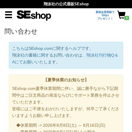
翔泳社の公式通販SEshop
新規会員登録で
500pt
0
プレゼント！
問い合わせ
こちらはSEshop.comに関するヘルプです。
翔泳社の書籍に関するお問い合わせは、
翔泳社刊行物Q＆
A
にてお願いいたします。
【夏季休業のお知らせ】
SEshop.com夏季休業期間に伴い、誠に勝手ながら下記期
間中はご注文商品の発送ならびにサポート業務を停止させ
ていただきます。
皆様にはご不便をおかけいたしますが、何卒ご了承くださ
いますようお願い申し上げます。
◆休業期間 -> 2026年8月8日(土) ～ 8月16日(日)
業務再開 -> 2026年8月17日(月)より順次