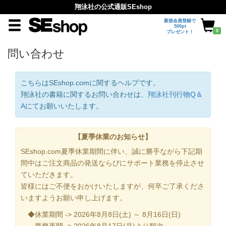
翔泳社の公式通販SEshop
新規会員登録で
500pt
0
プレゼント！
問い合わせ
こちらはSEshop.comに関するヘルプです。
翔泳社の書籍に関するお問い合わせは、
翔泳社刊行物Q＆
A
にてお願いいたします。
【夏季休業のお知らせ】
SEshop.com夏季休業期間に伴い、誠に勝手ながら下記期
間中はご注文商品の発送ならびにサポート業務を停止させ
ていただきます。
皆様にはご不便をおかけいたしますが、何卒ご了承くださ
いますようお願い申し上げます。
◆休業期間 -> 2026年8月8日(土) ～ 8月16日(日)
業務再開 -> 2026年8月17日(月)より順次