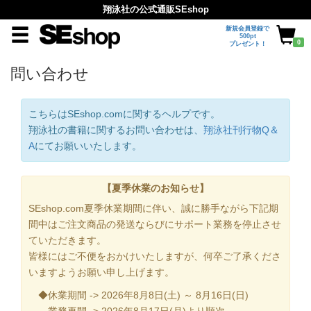
翔泳社の公式通販SEshop
新規会員登録で
500pt
0
プレゼント！
問い合わせ
こちらはSEshop.comに関するヘルプです。
翔泳社の書籍に関するお問い合わせは、
翔泳社刊行物Q＆
A
にてお願いいたします。
【夏季休業のお知らせ】
SEshop.com夏季休業期間に伴い、誠に勝手ながら下記期
間中はご注文商品の発送ならびにサポート業務を停止させ
ていただきます。
皆様にはご不便をおかけいたしますが、何卒ご了承くださ
いますようお願い申し上げます。
◆休業期間 -> 2026年8月8日(土) ～ 8月16日(日)
業務再開 -> 2026年8月17日(月)より順次