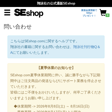
翔泳社の公式通販SEshop
新規会員登録で
500pt
0
プレゼント！
問い合わせ
こちらはSEshop.comに関するヘルプです。
翔泳社の書籍に関するお問い合わせは、
翔泳社刊行物Q＆
A
にてお願いいたします。
【夏季休業のお知らせ】
SEshop.com夏季休業期間に伴い、誠に勝手ながら下記期
間中はご注文商品の発送ならびにサポート業務を停止させ
ていただきます。
皆様にはご不便をおかけいたしますが、何卒ご了承くださ
いますようお願い申し上げます。
◆休業期間 -> 2026年8月8日(土) ～ 8月16日(日)
業務再開 -> 2026年8月17日(月)より順次