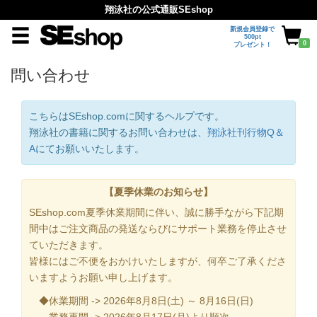
翔泳社の公式通販SEshop
新規会員登録で
500pt
0
プレゼント！
問い合わせ
こちらはSEshop.comに関するヘルプです。
翔泳社の書籍に関するお問い合わせは、
翔泳社刊行物Q＆
A
にてお願いいたします。
【夏季休業のお知らせ】
SEshop.com夏季休業期間に伴い、誠に勝手ながら下記期
間中はご注文商品の発送ならびにサポート業務を停止させ
ていただきます。
皆様にはご不便をおかけいたしますが、何卒ご了承くださ
いますようお願い申し上げます。
◆休業期間 -> 2026年8月8日(土) ～ 8月16日(日)
業務再開 -> 2026年8月17日(月)より順次