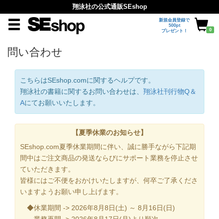
翔泳社の公式通販SEshop
新規会員登録で
500pt
0
プレゼント！
問い合わせ
こちらはSEshop.comに関するヘルプです。
翔泳社の書籍に関するお問い合わせは、
翔泳社刊行物Q＆
A
にてお願いいたします。
【夏季休業のお知らせ】
SEshop.com夏季休業期間に伴い、誠に勝手ながら下記期
間中はご注文商品の発送ならびにサポート業務を停止させ
ていただきます。
皆様にはご不便をおかけいたしますが、何卒ご了承くださ
いますようお願い申し上げます。
◆休業期間 -> 2026年8月8日(土) ～ 8月16日(日)
業務再開 -> 2026年8月17日(月)より順次