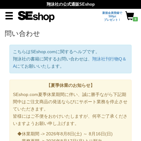
翔泳社の公式通販SEshop
新規会員登録で
500pt
0
プレゼント！
問い合わせ
こちらはSEshop.comに関するヘルプです。
翔泳社の書籍に関するお問い合わせは、
翔泳社刊行物Q＆
A
にてお願いいたします。
【夏季休業のお知らせ】
SEshop.com夏季休業期間に伴い、誠に勝手ながら下記期
間中はご注文商品の発送ならびにサポート業務を停止させ
ていただきます。
皆様にはご不便をおかけいたしますが、何卒ご了承くださ
いますようお願い申し上げます。
◆休業期間 -> 2026年8月8日(土) ～ 8月16日(日)
業務再開 -> 2026年8月17日(月)より順次