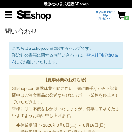
翔泳社の公式通販SEshop
新規会員登録で
500pt
0
プレゼント！
問い合わせ
こちらはSEshop.comに関するヘルプです。
翔泳社の書籍に関するお問い合わせは、
翔泳社刊行物Q＆
A
にてお願いいたします。
【夏季休業のお知らせ】
SEshop.com夏季休業期間に伴い、誠に勝手ながら下記期
間中はご注文商品の発送ならびにサポート業務を停止させ
ていただきます。
皆様にはご不便をおかけいたしますが、何卒ご了承くださ
いますようお願い申し上げます。
◆休業期間 -> 2026年8月8日(土) ～ 8月16日(日)
業務再開 -> 2026年8月17日(月)より順次