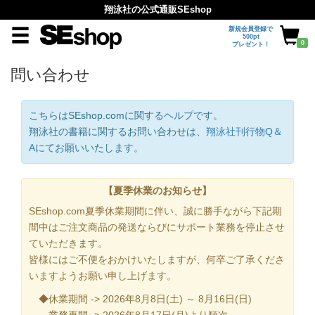
翔泳社の公式通販SEshop
新規会員登録で
500pt
0
プレゼント！
問い合わせ
こちらはSEshop.comに関するヘルプです。
翔泳社の書籍に関するお問い合わせは、
翔泳社刊行物Q＆
A
にてお願いいたします。
【夏季休業のお知らせ】
SEshop.com夏季休業期間に伴い、誠に勝手ながら下記期
間中はご注文商品の発送ならびにサポート業務を停止させ
ていただきます。
皆様にはご不便をおかけいたしますが、何卒ご了承くださ
いますようお願い申し上げます。
◆休業期間 -> 2026年8月8日(土) ～ 8月16日(日)
業務再開 -> 2026年8月17日(月)より順次