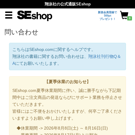
翔泳社の公式通販SEshop
新規会員登録で
500pt
0
プレゼント！
問い合わせ
こちらはSEshop.comに関するヘルプです。
翔泳社の書籍に関するお問い合わせは、
翔泳社刊行物Q＆
A
にてお願いいたします。
【夏季休業のお知らせ】
SEshop.com夏季休業期間に伴い、誠に勝手ながら下記期
間中はご注文商品の発送ならびにサポート業務を停止させ
ていただきます。
皆様にはご不便をおかけいたしますが、何卒ご了承くださ
いますようお願い申し上げます。
◆休業期間 -> 2026年8月8日(土) ～ 8月16日(日)
業務再開 -> 2026年8月17日(月)より順次