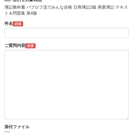
簿記教科書 パブロフ流でみんな合格 日商簿記2級 商業簿記 テキス
ト＆問題集 第4版
件名
必須
ご質問内容
必須
添付ファイル