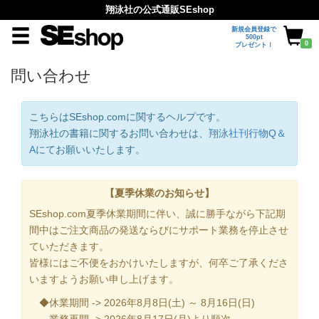
翔泳社の公式通販SEshop
新規会員登録で
500pt
0
プレゼント！
問い合わせ
こちらはSEshop.comに関するヘルプです。
翔泳社の書籍に関するお問い合わせは、
翔泳社刊行物Q＆
A
にてお願いいたします。
【夏季休業のお知らせ】
SEshop.com夏季休業期間に伴い、誠に勝手ながら下記期
間中はご注文商品の発送ならびにサポート業務を停止させ
ていただきます。
皆様にはご不便をおかけいたしますが、何卒ご了承くださ
いますようお願い申し上げます。
◆休業期間 -> 2026年8月8日(土) ～ 8月16日(日)
業務再開 -> 2026年8月17日(月)より順次