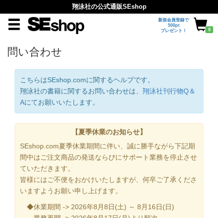
翔泳社の公式通販SEshop
新規会員登録で
500pt
0
プレゼント！
問い合わせ
こちらはSEshop.comに関するヘルプです。
翔泳社の書籍に関するお問い合わせは、
翔泳社刊行物Q＆
A
にてお願いいたします。
【夏季休業のお知らせ】
SEshop.com夏季休業期間に伴い、誠に勝手ながら下記期
間中はご注文商品の発送ならびにサポート業務を停止させ
ていただきます。
皆様にはご不便をおかけいたしますが、何卒ご了承くださ
いますようお願い申し上げます。
◆休業期間 -> 2026年8月8日(土) ～ 8月16日(日)
業務再開 -> 2026年8月17日(月)より順次