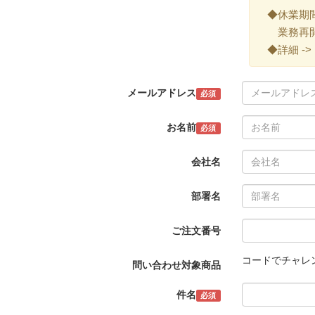
◆休業期間 ->
業務再開 -
◆詳細 ->
メールアドレス
必須
お名前
必須
会社名
部署名
ご注文番号
コードでチャレ
問い合わせ対象商品
件名
必須