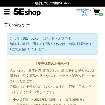
翔泳社の公式通販SEshop
新規会員登録で
500pt
0
プレゼント！
問い合わせ
こちらはSEshop.comに関するヘルプです。
翔泳社の書籍に関するお問い合わせは、
翔泳社刊行物Q＆
A
にてお願いいたします。
【夏季休業のお知らせ】
SEshop.com夏季休業期間に伴い、誠に勝手ながら下記期
間中はご注文商品の発送ならびにサポート業務を停止させ
ていただきます。
皆様にはご不便をおかけいたしますが、何卒ご了承くださ
いますようお願い申し上げます。
◆休業期間 -> 2026年8月8日(土) ～ 8月16日(日)
業務再開 -> 2026年8月17日(月)より順次