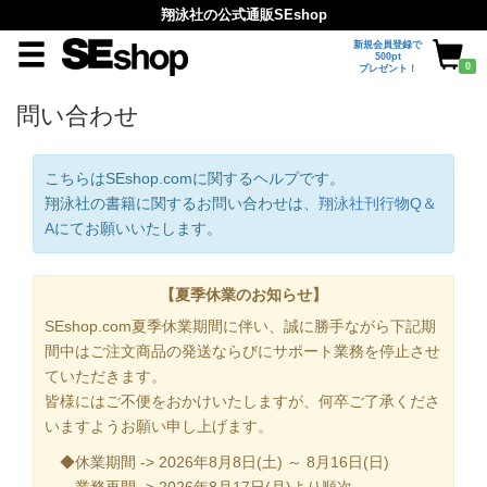
翔泳社の公式通販SEshop
新規会員登録で
500pt
0
プレゼント！
問い合わせ
こちらはSEshop.comに関するヘルプです。
翔泳社の書籍に関するお問い合わせは、
翔泳社刊行物Q＆
A
にてお願いいたします。
【夏季休業のお知らせ】
SEshop.com夏季休業期間に伴い、誠に勝手ながら下記期
間中はご注文商品の発送ならびにサポート業務を停止させ
ていただきます。
皆様にはご不便をおかけいたしますが、何卒ご了承くださ
いますようお願い申し上げます。
◆休業期間 -> 2026年8月8日(土) ～ 8月16日(日)
業務再開 -> 2026年8月17日(月)より順次