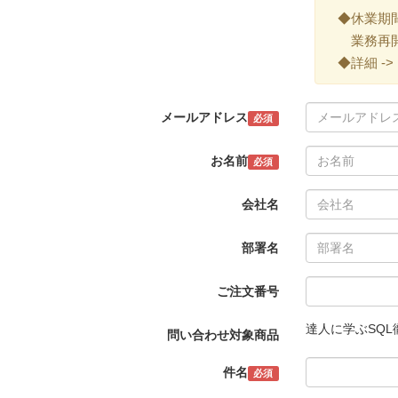
◆休業期間 ->
業務再開 -
◆詳細 ->
メールアドレス
必須
お名前
必須
会社名
部署名
ご注文番号
達人に学ぶSQL
問い合わせ対象商品
件名
必須