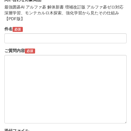
最強囲碁AI アルファ碁 解体新書 増補改訂版 アルファ碁ゼロ対応
深層学習、モンテカルロ木探索、強化学習から見たその仕組み
【PDF版】
件名
必須
ご質問内容
必須
添付ファイル