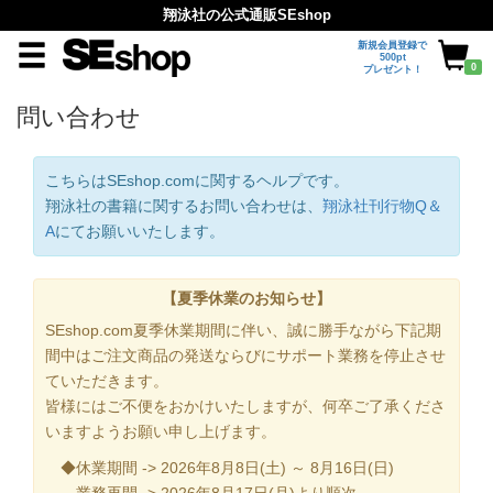
翔泳社の公式通販SEshop
新規会員登録で
500pt
0
プレゼント！
問い合わせ
こちらはSEshop.comに関するヘルプです。
翔泳社の書籍に関するお問い合わせは、
翔泳社刊行物Q＆
A
にてお願いいたします。
【夏季休業のお知らせ】
SEshop.com夏季休業期間に伴い、誠に勝手ながら下記期
間中はご注文商品の発送ならびにサポート業務を停止させ
ていただきます。
皆様にはご不便をおかけいたしますが、何卒ご了承くださ
いますようお願い申し上げます。
◆休業期間 -> 2026年8月8日(土) ～ 8月16日(日)
業務再開 -> 2026年8月17日(月)より順次