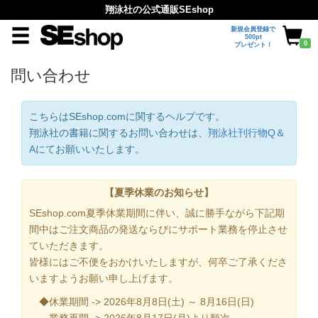
翔泳社の公式通販SEshop
新規会員登録で
500pt
0
プレゼント！
問い合わせ
こちらはSEshop.comに関するヘルプです。
翔泳社の書籍に関するお問い合わせは、
翔泳社刊行物Q＆
A
にてお願いいたします。
【夏季休業のお知らせ】
SEshop.com夏季休業期間に伴い、誠に勝手ながら下記期
間中はご注文商品の発送ならびにサポート業務を停止させ
ていただきます。
皆様にはご不便をおかけいたしますが、何卒ご了承くださ
いますようお願い申し上げます。
◆休業期間 -> 2026年8月8日(土) ～ 8月16日(日)
業務再開 -> 2026年8月17日(月)より順次