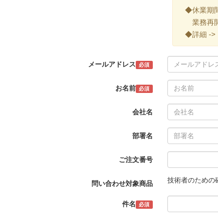
◆休業期間 ->
業務再開 -
◆詳細 ->
メールアドレス
必須
お名前
必須
会社名
部署名
ご注文番号
技術者のための
問い合わせ対象商品
件名
必須