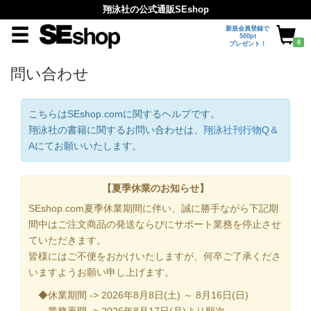
翔泳社の公式通販SEshop
新規会員登録で
500pt
0
プレゼント！
問い合わせ
こちらはSEshop.comに関するヘルプです。
翔泳社の書籍に関するお問い合わせは、
翔泳社刊行物Q＆
A
にてお願いいたします。
【夏季休業のお知らせ】
SEshop.com夏季休業期間に伴い、誠に勝手ながら下記期
間中はご注文商品の発送ならびにサポート業務を停止させ
ていただきます。
皆様にはご不便をおかけいたしますが、何卒ご了承くださ
いますようお願い申し上げます。
◆休業期間 -> 2026年8月8日(土) ～ 8月16日(日)
業務再開 -> 2026年8月17日(月)より順次