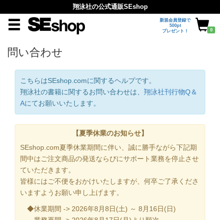
翔泳社の公式通販SEshop
新規会員登録で
500pt
0
プレゼント！
問い合わせ
こちらはSEshop.comに関するヘルプです。
翔泳社の書籍に関するお問い合わせは、
翔泳社刊行物Q＆
A
にてお願いいたします。
【夏季休業のお知らせ】
SEshop.com夏季休業期間に伴い、誠に勝手ながら下記期
間中はご注文商品の発送ならびにサポート業務を停止させ
ていただきます。
皆様にはご不便をおかけいたしますが、何卒ご了承くださ
いますようお願い申し上げます。
◆休業期間 -> 2026年8月8日(土) ～ 8月16日(日)
業務再開 -> 2026年8月17日(月)より順次