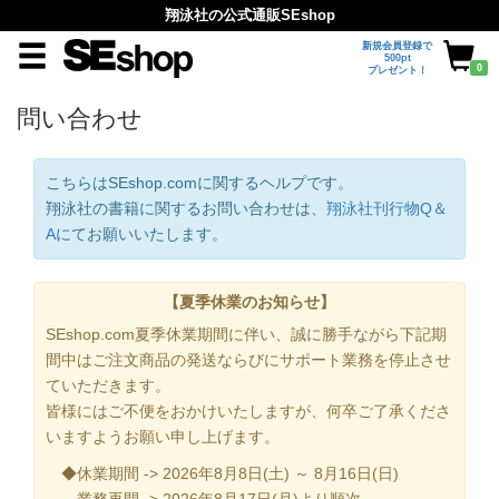
翔泳社の公式通販SEshop
新規会員登録で
500pt
0
プレゼント！
問い合わせ
こちらはSEshop.comに関するヘルプです。
翔泳社の書籍に関するお問い合わせは、
翔泳社刊行物Q＆
A
にてお願いいたします。
【夏季休業のお知らせ】
SEshop.com夏季休業期間に伴い、誠に勝手ながら下記期
間中はご注文商品の発送ならびにサポート業務を停止させ
ていただきます。
皆様にはご不便をおかけいたしますが、何卒ご了承くださ
いますようお願い申し上げます。
◆休業期間 -> 2026年8月8日(土) ～ 8月16日(日)
業務再開 -> 2026年8月17日(月)より順次