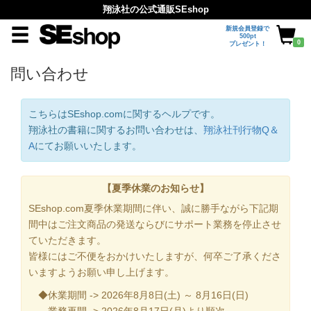
翔泳社の公式通販SEshop
新規会員登録で
500pt
0
プレゼント！
問い合わせ
こちらはSEshop.comに関するヘルプです。
翔泳社の書籍に関するお問い合わせは、
翔泳社刊行物Q＆
A
にてお願いいたします。
【夏季休業のお知らせ】
SEshop.com夏季休業期間に伴い、誠に勝手ながら下記期
間中はご注文商品の発送ならびにサポート業務を停止させ
ていただきます。
皆様にはご不便をおかけいたしますが、何卒ご了承くださ
いますようお願い申し上げます。
◆休業期間 -> 2026年8月8日(土) ～ 8月16日(日)
業務再開 -> 2026年8月17日(月)より順次