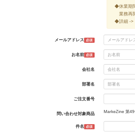
◆休業期間 ->
業務再開 -
◆詳細 ->
メールアドレス
必須
お名前
必須
会社名
部署名
ご注文番号
MarkeZine 第
問い合わせ対象商品
件名
必須