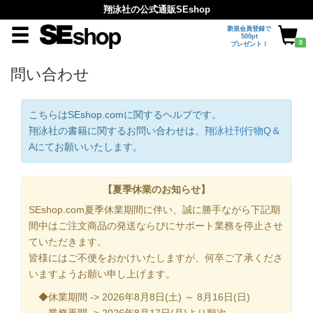
翔泳社の公式通販SEshop
新規会員登録で
500pt
0
プレゼント！
問い合わせ
こちらはSEshop.comに関するヘルプです。
翔泳社の書籍に関するお問い合わせは、
翔泳社刊行物Q＆
A
にてお願いいたします。
【夏季休業のお知らせ】
SEshop.com夏季休業期間に伴い、誠に勝手ながら下記期
間中はご注文商品の発送ならびにサポート業務を停止させ
ていただきます。
皆様にはご不便をおかけいたしますが、何卒ご了承くださ
いますようお願い申し上げます。
◆休業期間 -> 2026年8月8日(土) ～ 8月16日(日)
業務再開 -> 2026年8月17日(月)より順次