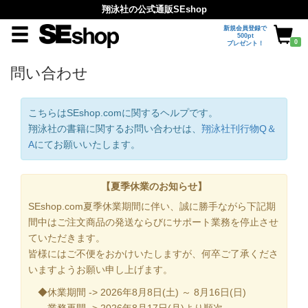
翔泳社の公式通販SEshop
新規会員登録で
500pt
0
プレゼント！
問い合わせ
こちらはSEshop.comに関するヘルプです。
翔泳社の書籍に関するお問い合わせは、
翔泳社刊行物Q＆
A
にてお願いいたします。
【夏季休業のお知らせ】
SEshop.com夏季休業期間に伴い、誠に勝手ながら下記期
間中はご注文商品の発送ならびにサポート業務を停止させ
ていただきます。
皆様にはご不便をおかけいたしますが、何卒ご了承くださ
いますようお願い申し上げます。
◆休業期間 -> 2026年8月8日(土) ～ 8月16日(日)
業務再開 -> 2026年8月17日(月)より順次