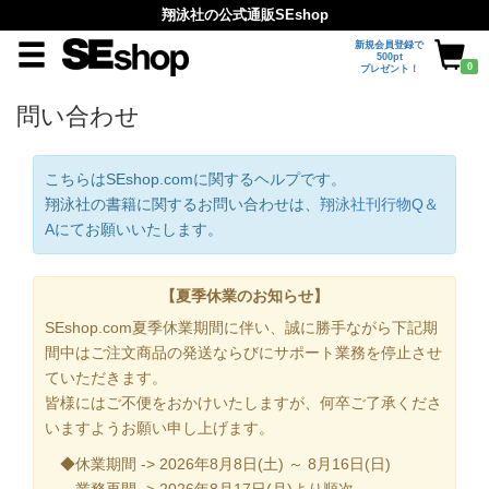
翔泳社の公式通販SEshop
新規会員登録で
500pt
0
プレゼント！
問い合わせ
こちらはSEshop.comに関するヘルプです。
翔泳社の書籍に関するお問い合わせは、
翔泳社刊行物Q＆
A
にてお願いいたします。
【夏季休業のお知らせ】
SEshop.com夏季休業期間に伴い、誠に勝手ながら下記期
間中はご注文商品の発送ならびにサポート業務を停止させ
ていただきます。
皆様にはご不便をおかけいたしますが、何卒ご了承くださ
いますようお願い申し上げます。
◆休業期間 -> 2026年8月8日(土) ～ 8月16日(日)
業務再開 -> 2026年8月17日(月)より順次