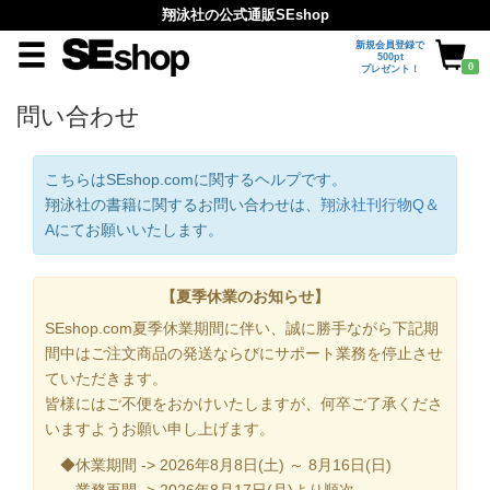
翔泳社の公式通販SEshop
新規会員登録で
500pt
0
プレゼント！
問い合わせ
こちらはSEshop.comに関するヘルプです。
翔泳社の書籍に関するお問い合わせは、
翔泳社刊行物Q＆
A
にてお願いいたします。
【夏季休業のお知らせ】
SEshop.com夏季休業期間に伴い、誠に勝手ながら下記期
間中はご注文商品の発送ならびにサポート業務を停止させ
ていただきます。
皆様にはご不便をおかけいたしますが、何卒ご了承くださ
いますようお願い申し上げます。
◆休業期間 -> 2026年8月8日(土) ～ 8月16日(日)
業務再開 -> 2026年8月17日(月)より順次