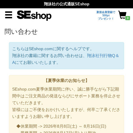
翔泳社の公式通販SEshop
新規会員登録で
500pt
0
プレゼント！
問い合わせ
こちらはSEshop.comに関するヘルプです。
翔泳社の書籍に関するお問い合わせは、
翔泳社刊行物Q＆
A
にてお願いいたします。
【夏季休業のお知らせ】
SEshop.com夏季休業期間に伴い、誠に勝手ながら下記期
間中はご注文商品の発送ならびにサポート業務を停止させ
ていただきます。
皆様にはご不便をおかけいたしますが、何卒ご了承くださ
いますようお願い申し上げます。
◆休業期間 -> 2026年8月8日(土) ～ 8月16日(日)
業務再開 -> 2026年8月17日(月)より順次