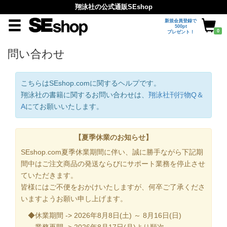
翔泳社の公式通販SEshop
新規会員登録で
500pt
0
プレゼント！
問い合わせ
こちらはSEshop.comに関するヘルプです。
翔泳社の書籍に関するお問い合わせは、
翔泳社刊行物Q＆
A
にてお願いいたします。
【夏季休業のお知らせ】
SEshop.com夏季休業期間に伴い、誠に勝手ながら下記期
間中はご注文商品の発送ならびにサポート業務を停止させ
ていただきます。
皆様にはご不便をおかけいたしますが、何卒ご了承くださ
いますようお願い申し上げます。
◆休業期間 -> 2026年8月8日(土) ～ 8月16日(日)
業務再開 -> 2026年8月17日(月)より順次