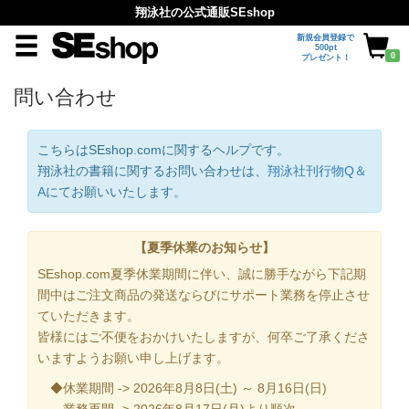
翔泳社の公式通販SEshop
新規会員登録で
500pt
0
プレゼント！
問い合わせ
こちらはSEshop.comに関するヘルプです。
翔泳社の書籍に関するお問い合わせは、
翔泳社刊行物Q＆
A
にてお願いいたします。
【夏季休業のお知らせ】
SEshop.com夏季休業期間に伴い、誠に勝手ながら下記期
間中はご注文商品の発送ならびにサポート業務を停止させ
ていただきます。
皆様にはご不便をおかけいたしますが、何卒ご了承くださ
いますようお願い申し上げます。
◆休業期間 -> 2026年8月8日(土) ～ 8月16日(日)
業務再開 -> 2026年8月17日(月)より順次