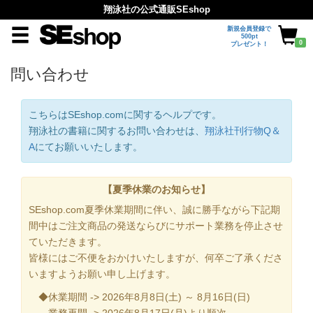
翔泳社の公式通販SEshop
新規会員登録で
500pt
0
プレゼント！
問い合わせ
こちらはSEshop.comに関するヘルプです。
翔泳社の書籍に関するお問い合わせは、
翔泳社刊行物Q＆
A
にてお願いいたします。
【夏季休業のお知らせ】
SEshop.com夏季休業期間に伴い、誠に勝手ながら下記期
間中はご注文商品の発送ならびにサポート業務を停止させ
ていただきます。
皆様にはご不便をおかけいたしますが、何卒ご了承くださ
いますようお願い申し上げます。
◆休業期間 -> 2026年8月8日(土) ～ 8月16日(日)
業務再開 -> 2026年8月17日(月)より順次