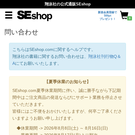
翔泳社の公式通販SEshop
新規会員登録で
500pt
0
プレゼント！
問い合わせ
こちらはSEshop.comに関するヘルプです。
翔泳社の書籍に関するお問い合わせは、
翔泳社刊行物Q＆
A
にてお願いいたします。
【夏季休業のお知らせ】
SEshop.com夏季休業期間に伴い、誠に勝手ながら下記期
間中はご注文商品の発送ならびにサポート業務を停止させ
ていただきます。
皆様にはご不便をおかけいたしますが、何卒ご了承くださ
いますようお願い申し上げます。
◆休業期間 -> 2026年8月8日(土) ～ 8月16日(日)
業務再開 -> 2026年8月17日(月)より順次