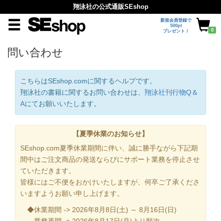
翔泳社の公式通販SEshop
新規会員登録で
500pt
0
プレゼント！
問い合わせ
こちらはSEshop.comに関するヘルプです。
翔泳社の書籍に関するお問い合わせは、
翔泳社刊行物Q＆
A
にてお願いいたします。
【夏季休業のお知らせ】
SEshop.com夏季休業期間に伴い、誠に勝手ながら下記期
間中はご注文商品の発送ならびにサポート業務を停止させ
ていただきます。
皆様にはご不便をおかけいたしますが、何卒ご了承くださ
いますようお願い申し上げます。
◆休業期間 -> 2026年8月8日(土) ～ 8月16日(日)
業務再開 -> 2026年8月17日(月)より順次