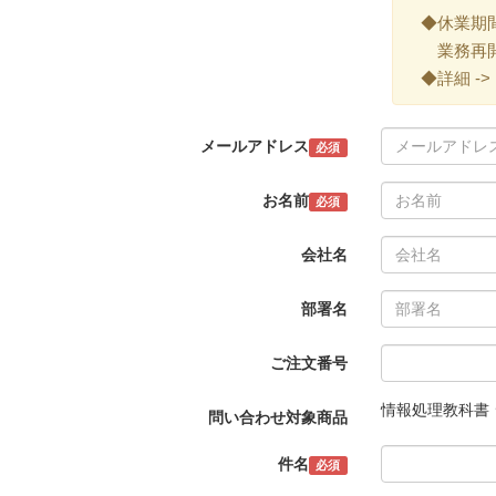
◆休業期間 ->
業務再開 -
◆詳細 ->
メールアドレス
必須
お名前
必須
会社名
部署名
ご注文番号
情報処理教科書 
問い合わせ対象商品
件名
必須