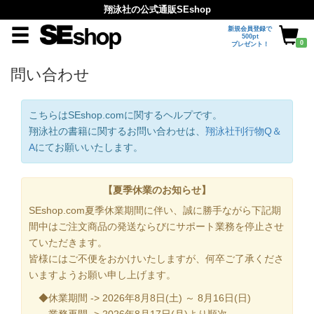
翔泳社の公式通販SEshop
新規会員登録で
500pt
0
プレゼント！
問い合わせ
こちらはSEshop.comに関するヘルプです。
翔泳社の書籍に関するお問い合わせは、
翔泳社刊行物Q＆
A
にてお願いいたします。
【夏季休業のお知らせ】
SEshop.com夏季休業期間に伴い、誠に勝手ながら下記期
間中はご注文商品の発送ならびにサポート業務を停止させ
ていただきます。
皆様にはご不便をおかけいたしますが、何卒ご了承くださ
いますようお願い申し上げます。
◆休業期間 -> 2026年8月8日(土) ～ 8月16日(日)
業務再開 -> 2026年8月17日(月)より順次